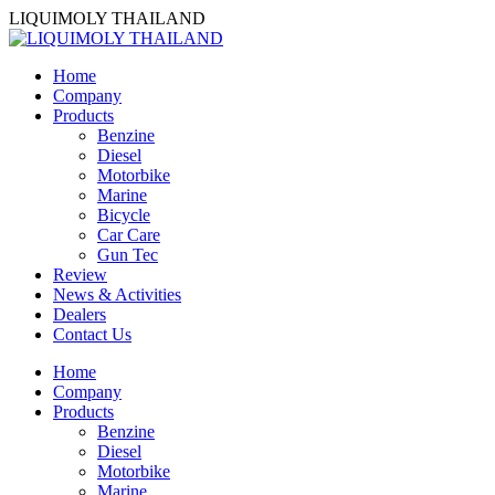
Skip
LIQUIMOLY THAILAND
to
content
Home
Company
Products
Benzine
Diesel
Motorbike
Marine
Bicycle
Car Care
Gun Tec
Review
News & Activities
Dealers
Contact Us
Home
Company
Products
Benzine
Diesel
Motorbike
Marine