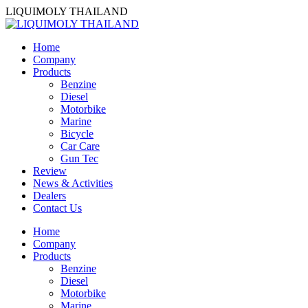
Skip
LIQUIMOLY THAILAND
to
content
Home
Company
Products
Benzine
Diesel
Motorbike
Marine
Bicycle
Car Care
Gun Tec
Review
News & Activities
Dealers
Contact Us
Home
Company
Products
Benzine
Diesel
Motorbike
Marine