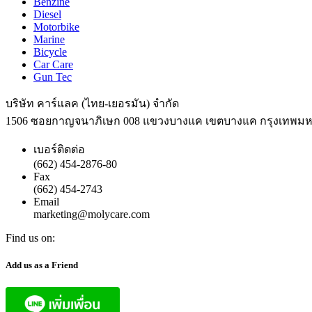
Benzine
Diesel
Motorbike
Marine
Bicycle
Car Care
Gun Tec
บริษัท คาร์แลค (ไทย-เยอรมัน) จำกัด
1506 ซอยกาญจนาภิเษก 008 แขวงบางแค เขตบางแค กรุงเทพม
เบอร์ติดต่อ
(662) 454-2876-80
Fax
(662) 454-2743
Email
marketing@molycare.com
Find us on:
Facebook
YouTube
Add us as a Friend
page
page
opens
opens
in
in
new
new