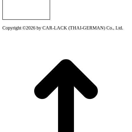
Copyright ©2026 by CAR-LACK (THAI-GERMAN) Co., Ltd.
t
T