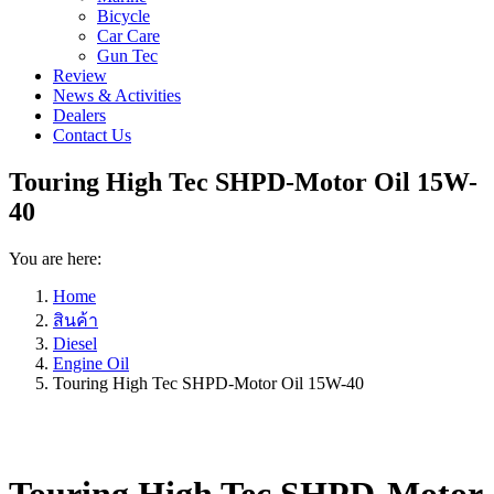
Bicycle
Car Care
Gun Tec
Review
News & Activities
Dealers
Contact Us
Touring High Tec SHPD-Motor Oil 15W-
40
You are here:
Home
สินค้า
Diesel
Engine Oil
Touring High Tec SHPD-Motor Oil 15W-40