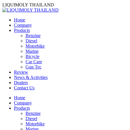
Skip
LIQUIMOLY THAILAND
to
content
Home
Company
Products
Benzine
Diesel
Motorbike
Marine
Bicycle
Car Care
Gun Tec
Review
News & Activities
Dealers
Contact Us
Home
Company
Products
Benzine
Diesel
Motorbike
Marine