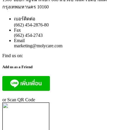
กรุงเทพมหานคร 10160
เบอร์ติดต่อ
(662) 454-2876-80
Fax
(662) 454-2743
Email
marketing@molycare.com
Find us on:
Facebook
YouTube
Add us as a Friend
page
page
opens
opens
in
in
new
new
window
window
or Scan QR Code