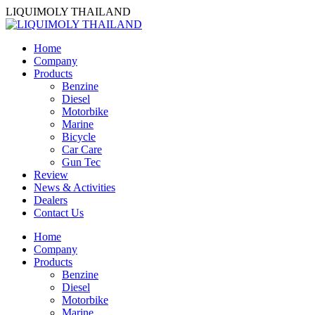
Skip
LIQUIMOLY THAILAND
to
content
Home
Company
Products
Benzine
Diesel
Motorbike
Marine
Bicycle
Car Care
Gun Tec
Review
News & Activities
Dealers
Contact Us
Home
Company
Products
Benzine
Diesel
Motorbike
Marine