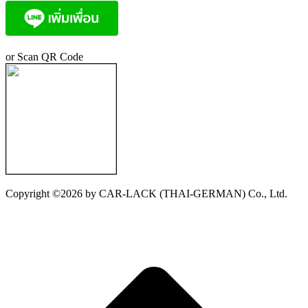
in
in
new
new
window
window
or Scan QR Code
Copyright ©2026 by CAR-LACK (THAI-GERMAN) Co., Ltd.
t
T